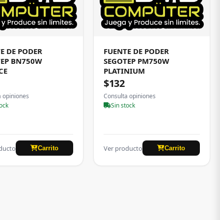
E DE PODER
FUENTE DE PODER
TEP BN750W
SEGOTEP PM750W
CE
PLATINIUM
$132
a opiniones
Consulta opiniones
tock
Sin stock
ducto
Ver producto
Carrito
Carrito