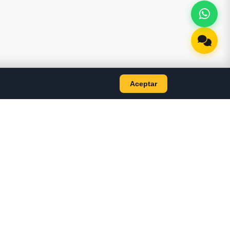
Aceptar
AS
CONTACTO
+593 98 499 7884
s
jyscomputer2020@gmail.com
NTES LAPTOP
Bolivar 701, Machala —
NTES PC
Ecuador