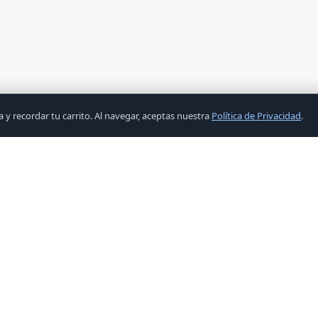
y recordar tu carrito. Al navegar, aceptas nuestra
Política de Privacidad
.
ENLACES
CATEGORÍ
Inicio
Accesorio
Productos
COMPONE
Ofertas
COMPONE