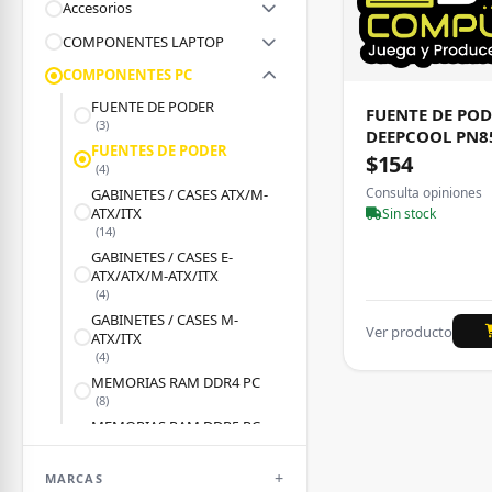
Accesorios
COMPONENTES LAPTOP
COMPONENTES PC
FUENTE DE PODER
FUENTE DE PO
(3)
DEEPCOOL PN8
FUENTES DE PODER
$154
(4)
Consulta opiniones
GABINETES / CASES ATX/M-
ATX/ITX
Sin stock
(14)
GABINETES / CASES E-
ATX/ATX/M-ATX/ITX
(4)
GABINETES / CASES M-
Ver producto
ATX/ITX
(4)
MEMORIAS RAM DDR4 PC
(8)
MEMORIAS RAM DDR5 PC
(3)
TARJETA MADRE
MARCAS
(1)