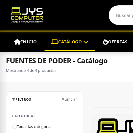
Inicio
Catálogo
COMPONENTES PC
FUENTES DE PODER
>
>
>
INICIO
CATÁLOGO
OFERTAS
FUENTES DE PODER - Catálogo
Mostrando 4 de 4 productos
Limpiar
FILTROS
CATEGORÍAS
Todas las categorías