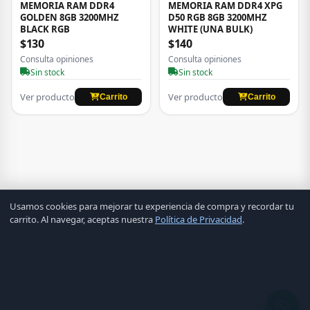
MEMORIA RAM DDR4
MEMORIA RAM DDR4 XPG
GOLDEN 8GB 3200MHZ
D50 RGB 8GB 3200MHZ
BLACK RGB
WHITE (UNA BULK)
$130
$140
Consulta opiniones
Consulta opiniones
Sin stock
Sin stock
Ver producto
Ver producto
Carrito
Carrito
Usamos cookies para mejorar tu experiencia de compra y recordar tu
carrito. Al navegar, aceptas nuestra
Política de Privacidad
.