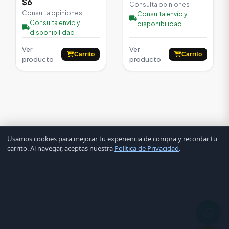
$6
Consulta opiniones
Consulta opiniones
Consulta envío y
Consulta envío y
disponibilidad
disponibilidad
Ver
Ver
Carrito
Carrito
producto
producto
Usamos cookies para mejorar tu experiencia de compra y recordar tu
carrito. Al navegar, aceptas nuestra
Política de Privacidad
.