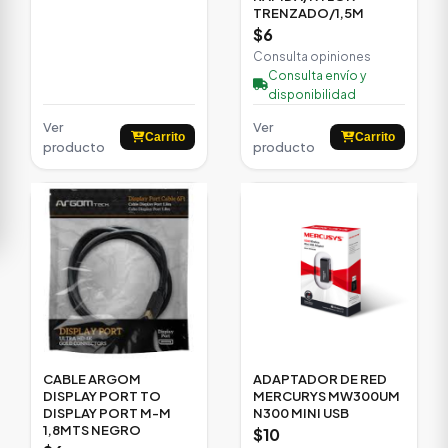
TRENZADO/1,5M
$6
Consulta opiniones
Consulta envío y
disponibilidad
Ver
Ver
Carrito
Carrito
producto
producto
CABLE ARGOM
ADAPTADOR DE RED
DISPLAY PORT TO
MERCURYS MW300UM
DISPLAY PORT M-M
N300 MINI USB
1,8MTS NEGRO
$10