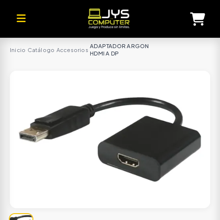
ADAPTADOR ARGON
Inicio
·
Catálogo
·
Accesorios
·
HDMI A DP