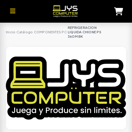
REFRIGERACION
Inicio
·
Catálogo
·
COMPONENTES PC
·
LIQUIDA CHIONE P5
360M BK