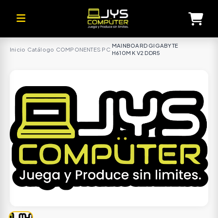
MAINBOARD GIGABYTE
Inicio
·
Catálogo
·
COMPONENTES PC
·
H610M K V2 DDR5