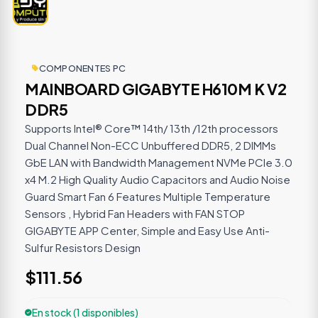
COMPONENTES PC
MAINBOARD GIGABYTE H610M K V2
DDR5
Supports Intel® Core™ 14th/ 13th /12th processors
Dual Channel Non-ECC Unbuffered DDR5, 2 DIMMs​
GbE LAN with Bandwidth Management​ NVMe PCIe 3.0
x4 M.2​ High Quality Audio Capacitors and Audio Noise
Guard​ Smart Fan 6 Features Multiple Temperature
Sensors , Hybrid Fan Headers with FAN STOP​
GIGABYTE APP Center, Simple and Easy Use​ Anti-
Sulfur Resistors Design​
$111.56
En stock (1 disponibles)