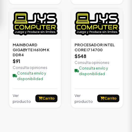
MAINBOARD
PROCESADOR INTEL
GIGABYTE H610M K
CORE I7 14700
DDR4
$548
$91
Consulta opiniones
Consulta opiniones
Consulta envío y
Consulta envío y
disponibilidad
disponibilidad
Ver
Ver
Carrito
Carrito
producto
producto