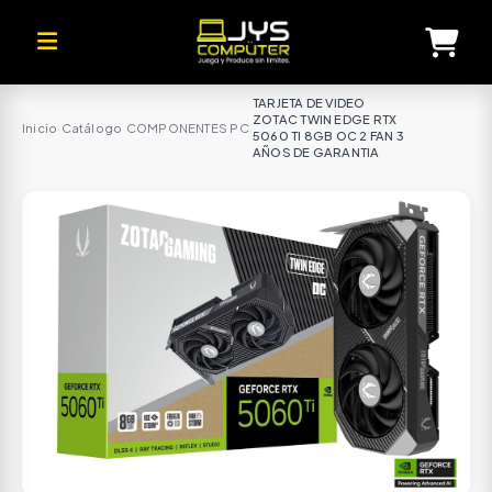
TARJETA DE VIDEO
ZOTAC TWIN EDGE RTX
Inicio
·
Catálogo
·
COMPONENTES PC
·
5060 TI 8GB OC 2 FAN 3
AÑOS DE GARANTIA