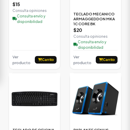
$15
Consulta opiniones
TECLADO MECANICO
Consulta envío y
ARMAGGEDDON MKA
disponibilidad
1C CORE BK
$20
Consulta opiniones
Consulta envío y
disponibilidad
Ver
Ver
Carrito
Carrito
producto
producto
TECLADO DE OFICINA
PARLANTE GENIUS