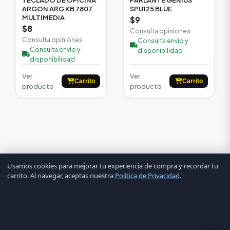
ARGON ARG KB 7807
SPU125 BLUE
MULTIMEDIA
$9
$8
Consulta opiniones
Consulta opiniones
Consulta envío y
Consulta envío y
disponibilidad
disponibilidad
Ver
Ver
Carrito
Carrito
producto
producto
Usamos cookies para mejorar tu experiencia de compra y recordar tu
carrito. Al navegar, aceptas nuestra
Política de Privacidad
.