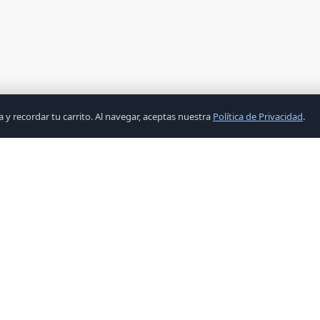
y recordar tu carrito. Al navegar, aceptas nuestra
Política de Privacidad
.
ENLACES
CATEGORÍ
Inicio
Accesorio
Productos
COMPONE
Ofertas
COMPONE