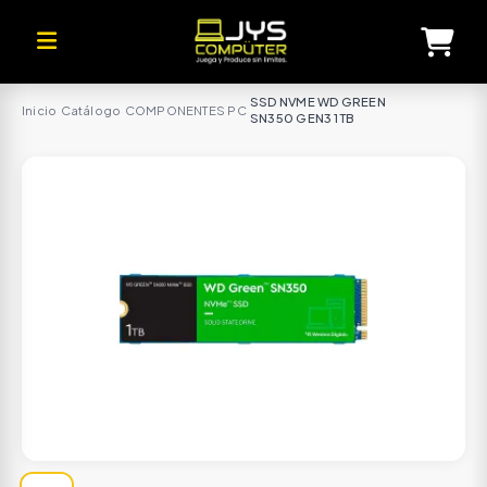
SSD NVME WD GREEN
Inicio
·
Catálogo
·
COMPONENTES PC
·
SN350 GEN3 1TB