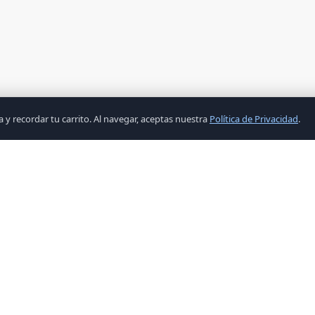
y recordar tu carrito. Al navegar, aceptas nuestra
Política de Privacidad
.
ENLACES
CATEGORÍ
Inicio
Accesorios
Productos
COMPONEN
Ofertas
COMPONEN
Contacto
COMPONET
Configura PC
ENERGIA
Términos y Condiciones
EQUIPO D
Política de Privacidad
LIQUIDACI
PERIFERIC