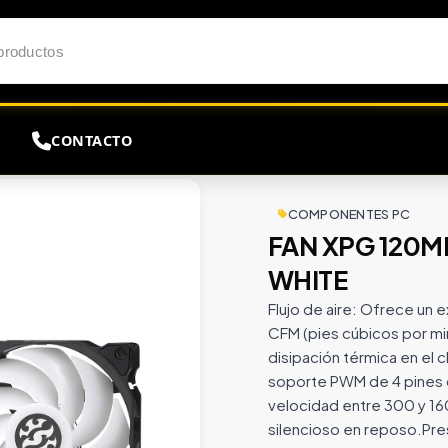
CONTACTO
20MM VENTO 120 ARGB WHITE
COMPONENTES PC
FAN XPG 120M
WHITE
Flujo de aire: Ofrece un 
CFM (pies cúbicos por min
disipación térmica en el 
soporte PWM de 4 pines 
velocidad entre 300 y 1
silencioso en reposo.Pres