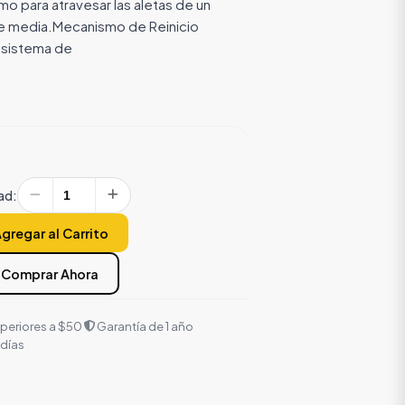
mo para atravesar las aletas de un
re media.Mecanismo de Reinicio
 sistema de
ad:
gregar al Carrito
Comprar Ahora
uperiores a $50
Garantía de 1 año
 días