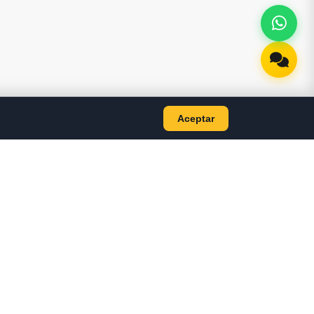
Aceptar
AS
CONTACTO
+593 98 499 7884
jyscomputer2020@gmail.com
TES LAPTOP
Bolivar 701, Machala —
TES PC
Ecuador
E PC
E COMPUTO
ON
OS