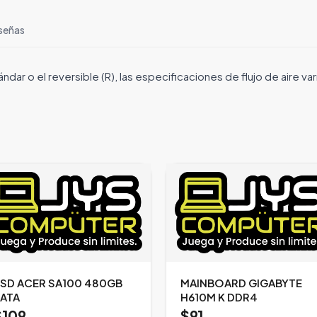
señas
r o el reversible (R), las especificaciones de flujo de aire va
SD ACER SA100 480GB
MAINBOARD GIGABYTE
ATA
H610M K DDR4
$109
$91