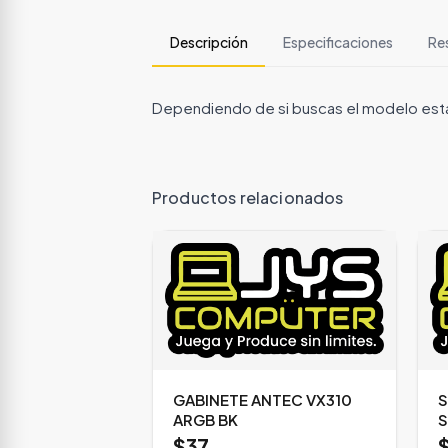
Descripción
Especificaciones
Re
Dependiendo de si buscas el modelo estánda
Productos relacionados
GABINETE ANTEC VX310
S
ARGB BK
S
$37