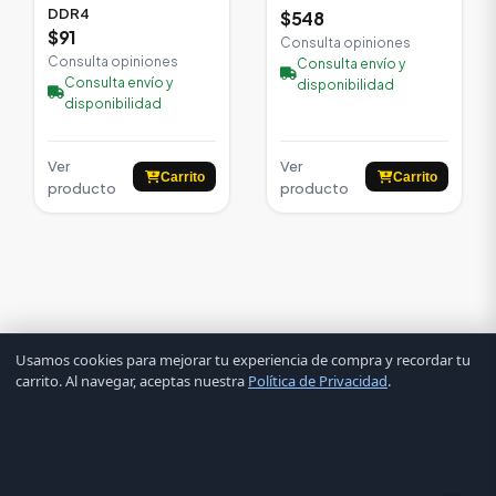
DDR4
$548
$91
Consulta opiniones
Consulta opiniones
Consulta envío y
Consulta envío y
disponibilidad
disponibilidad
Ver
Ver
Carrito
Carrito
producto
producto
Usamos cookies para mejorar tu experiencia de compra y recordar tu
carrito. Al navegar, aceptas nuestra
Política de Privacidad
.