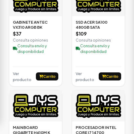
GABINETE ANTEC
SSD ACER SA100
VX310 ARGB BK
480GB SATA
$37
$109
Consulta opiniones
Consulta opiniones
Consulta envío y
Consulta envío y
disponibilidad
disponibilidad
Ver
Ver
Carrito
Carrito
producto
producto
MAINBOARD
PROCESADOR INTEL
GIGABYTE H610M K
CORE I7 14700