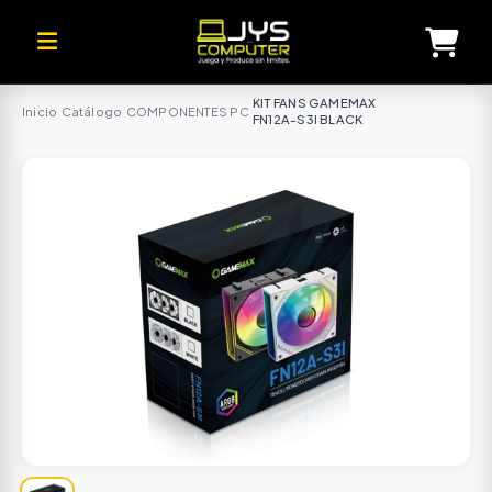
KIT FANS GAMEMAX
Inicio
·
Catálogo
·
COMPONENTES PC
·
FN12A-S3I BLACK