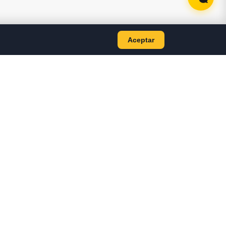
Aceptar
AS
CONTACTO
+593 98 499 7884
jyscomputer2020@gmail.com
TES LAPTOP
Bolivar 701, Machala —
TES PC
Ecuador
E PC
E COMPUTO
ON
OS