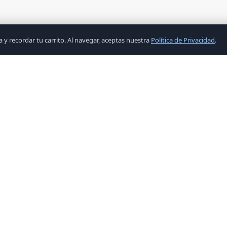
y recordar tu carrito. Al navegar, aceptas nuestra
Política de Privacidad
.
ENLACES
CATEGORÍ
Inicio
Accesorios
Productos
COMPONEN
Ofertas
COMPONEN
Contacto
COMPONET
Configura PC
ENERGIA
Términos y Condiciones
EQUIPO D
Política de Privacidad
LIQUIDACI
PERIFERIC
REDES