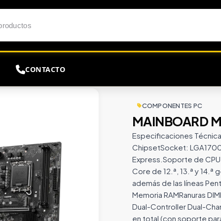
CONTACTO
MSI H610M F DDR5 R2.1
COMPONENTES PC
MAINBOARD MS
Especificaciones Técnica
ChipsetSocket: LGA1700 
Express.Soporte de CPU:
Core de 12.ª, 13.ª y 14.ª ge
además de las líneas Pen
Memoria RAMRanuras DIMM
Dual-Controller Dual-Cha
en total (con soporte par