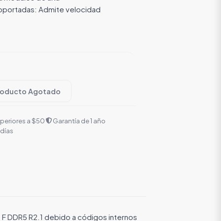
oportadas: Admite velocidad
roducto Agotado
uperiores a $50
Garantía de 1 año
 días
M F DDR5 R2.1 debido a códigos internos