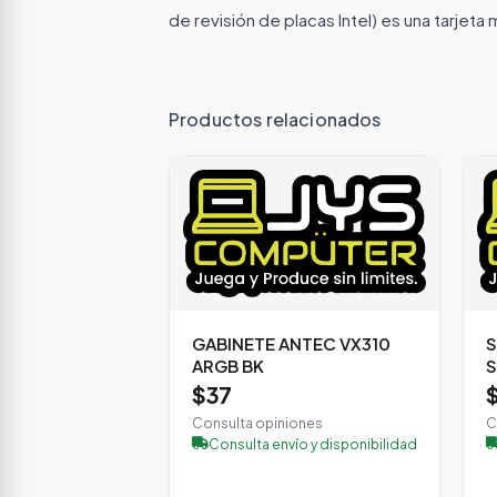
de revisión de placas Intel) es una tarje
Productos relacionados
GABINETE ANTEC VX310
S
ARGB BK
S
$37
Consulta opiniones
C
Consulta envío y disponibilidad