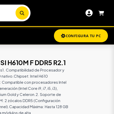
CONFIGURA TU PC
I H610M F DDR5 R2.1
s1. Compatibilidad de Procesador y
nativo.Chipset: Intel H610
 Compatible con procesadores Intel
neración (Intel Core i9, i7, i5, i3),
tium Gold y Celeron.2. Soporte de
: 2 zócalos DDR5 (Configuración
nnel).Capacidad Máxima: Hasta 128 GB
a módulos de alta