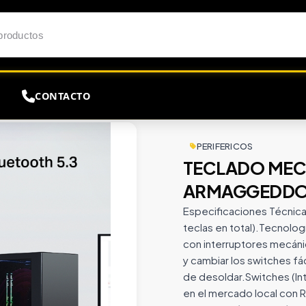
CONTACTO
CO ARMAGGEDDON MKA 1C NEX BK
PERIFERICOS
TECLADO ME
ARMAGGEDDON
Especificaciones Técnic
teclas en total).Tecnolo
con interruptores mecánic
y cambiar los switches fá
de desoldar.Switches (I
en el mercado local con 