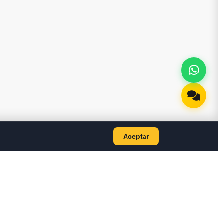
Aceptar
AS
CONTACTO
+593 98 499 7884
jyscomputer2020@gmail.com
TES LAPTOP
Bolivar 701, Machala —
TES PC
Ecuador