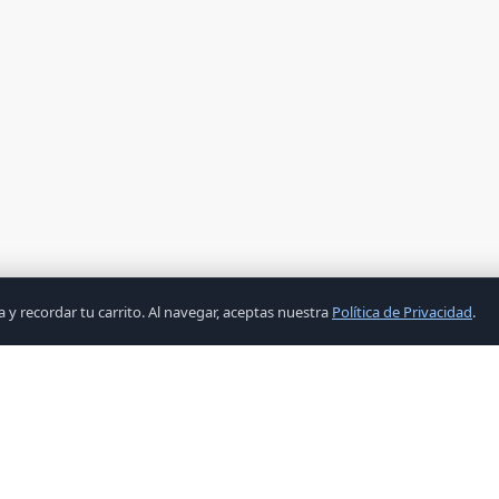
y recordar tu carrito. Al navegar, aceptas nuestra
Política de Privacidad
.
ENLACES
CATEGORÍ
Inicio
Accesorios
Productos
COMPONEN
Ofertas
COMPONEN