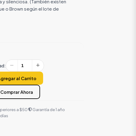
da y silenciosa. (También existen
ue o Brown según el lote de
ad:
gregar al Carrito
Comprar Ahora
uperiores a $50
Garantía de 1 año
 días