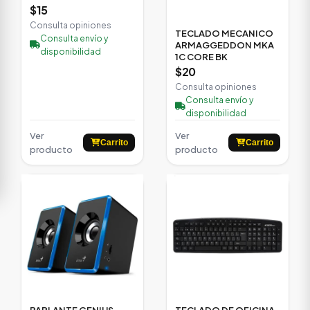
$15
Consulta opiniones
TECLADO MECANICO
Consulta envío y
ARMAGGEDDON MKA
disponibilidad
1C CORE BK
$20
Consulta opiniones
Consulta envío y
disponibilidad
Ver
Ver
Carrito
Carrito
producto
producto
PARLANTE GENIUS
TECLADO DE OFICINA