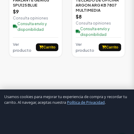
SPU125 BLUE
ARGON ARG KB 7807
MULTIMEDIA
$9
$8
Consulta opiniones
Consulta opiniones
Consulta envío y
Consulta envío y
disponibilidad
disponibilidad
Ver
Ver
Carrito
Carrito
producto
producto
Usamos cookies para mejorar tu experiencia de compra y recordar tu
carrito. Al navegar, aceptas nuestra
Política de Privacidad
.